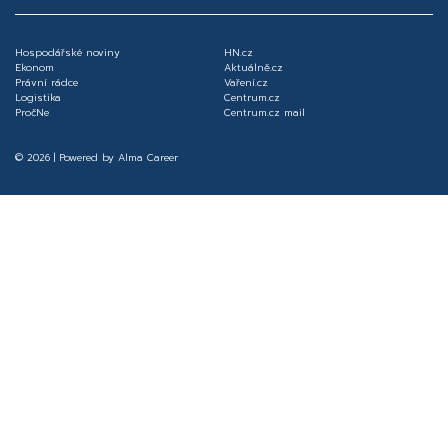
Hospodářské noviny
HN.cz
Ekonom
Aktuálně.cz
Právní rádce
Vaření.cz
Logistika
Centrum.cz
PročNe
Centrum.cz mail
© 2026 | Powered by
Alma Career
Nahlásit nezákonný obsah
Nastavení cookies
Transparentnost
Reklama na portálech Alma Career
Zásady ochrany soukromí
Podmínky používání