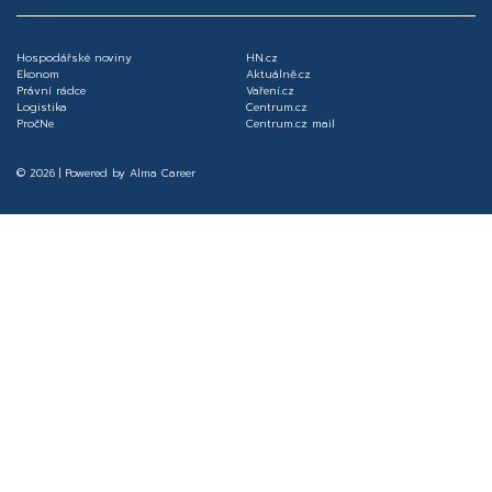
Hospodářské noviny
HN.cz
Ekonom
Aktuálně.cz
Právní rádce
Vaření.cz
Logistika
Centrum.cz
PročNe
Centrum.cz mail
© 2026 | Powered by
Alma Career
Nahlásit nezákonný obsah
Nastavení cookies
Transparentnost
Reklama na portálech Alma Career
Zásady ochrany soukromí
Podmínky používání